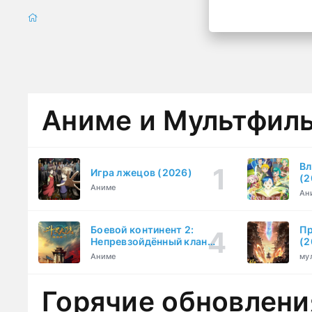
Аниме и Мультфил
Вл
Игра лжецов (2026)
(2
Аниме
Ан
Боевой континент 2:
Пр
Непревзойдённый клан
(2
Тан (2023)
Аниме
му
Горячие обновлени