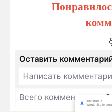
Понравилос
комм
Оставить комментари
Написать комментар
Всего комментариев
0
kinokrad.id
Would like to send