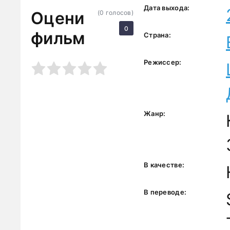
Дата выхода:
Оцени
(
0
голосов)
0
фильм
Страна:
Режиссер:
3
4
5
Жанр:
В качестве:
В переводе: