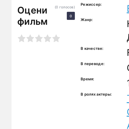
Режиссер:
Оцени
(
0
голосов)
0
фильм
Жанр:
3
4
5
В качестве:
В переводе:
Время:
В ролях актеры: