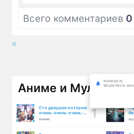
Всего комментариев
0
kinokrad.id
Аниме и Мультфил
Would like to send
Сто девушек которые
Пу
очень-очень-очень-
бе
очень-очень сильно тебя
Аниме
му
любят (2023)