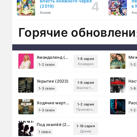
Власть книжного червя
Яв
(2019)
в 
ку
Аниме
Ан
Горячие обновлени
Амандаленд (2025)
1-6 серия
Комедия
1-2 сезон
1-2
Укрытие (2023)
1-6 серия
Фантастика, Триллер, Драма
1-3 сезон
1-8
Ходячие мертвецы: Мертвый город (2023)
1-2 серия
Приключения, Ужасы, Триллер
1-3 сезон
1-2
Под землёй (2026)
1-16 серия
Драма
1 сезон