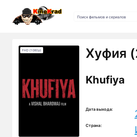
Хуфия (
FHD (1080p)
Khufiya
Дата выхода:
Страна: