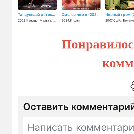
Танцующий детектив: Смертельное танго (2023)
Смелее чем я (2024)
Черный гром (
2023
,
Канада
,
Мальта
,
Великобритания
2024
,
Индия
2007
,
США
,
Великобр
Понравилос
комм
Оставить комментари
Написать комментар