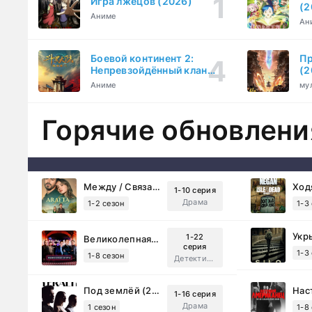
Игра лжецов (2026)
(2
Аниме
Ан
Боевой континент 2:
Пр
Непревзойдённый клан
(2
Тан (2023)
Аниме
му
Горячие обновлени
Между / Связанные судьбой (2025)
1-10 серия
Драма
1-2 сезон
1-3
Укр
1-22
Великолепная Пятерка (2019)
серия
1-3
1-8 сезон
Детектив, Русский
Под землёй (2026)
1-16 серия
Драма
1 сезон
1-8