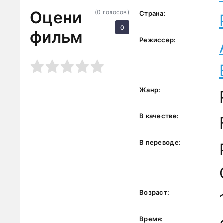
Оцени
(
0
голосов)
Страна:
0
фильм
Режиссер:
3
4
5
Жанр:
В качестве:
В переводе:
Возраст:
Время: