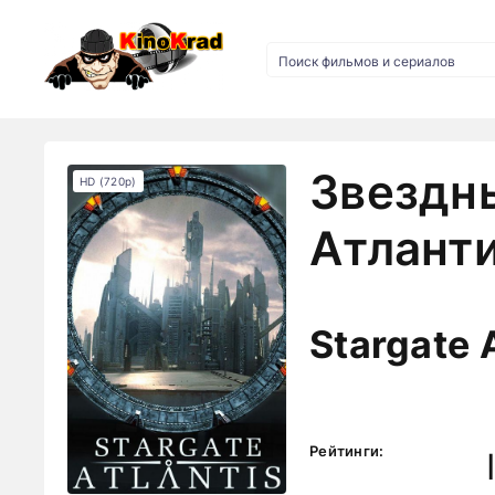
Звездны
HD (720p)
Атланти
Stargate A
Рейтинги: