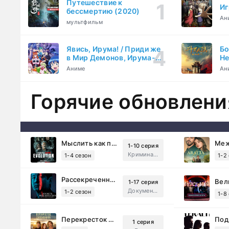
Путешествие к
Иг
бессмертию (2020)
Ан
мультфильм
Явись, Ирума! / Приди же
Бо
в Мир Демонов, Ирума-
Не
кун! (2019)
Та
Аниме
Ан
Горячие обновлени
Мыслить как преступник: Эволюция (2022)
1-10 серия
Криминал, Детектив, Триллер, Драма
1-4 сезон
1-2
Рассекреченные тайны с Дэвидом Духовны (2025)
1-17 серия
Документальный, Исторический, Sci-Fi
1-2 сезон
1-8
Перекресток Салливанов (2023)
1 серия