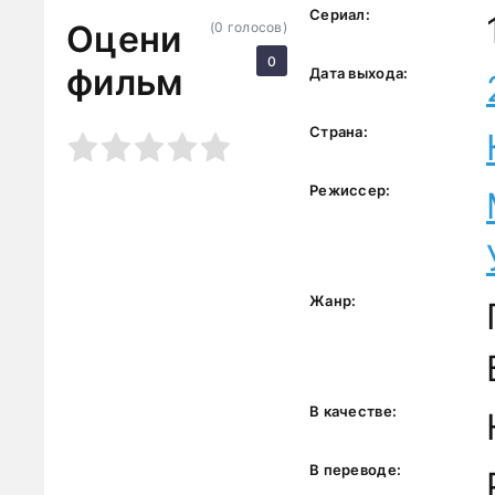
Сериал:
Оцени
(
0
голосов)
0
фильм
Дата выхода:
Страна:
3
4
5
Режиссер:
Жанр:
В качестве:
В переводе: