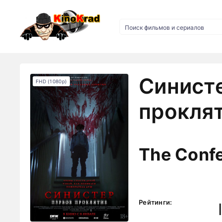
Синист
FHD (1080p)
проклят
The Conf
Рейтинги: