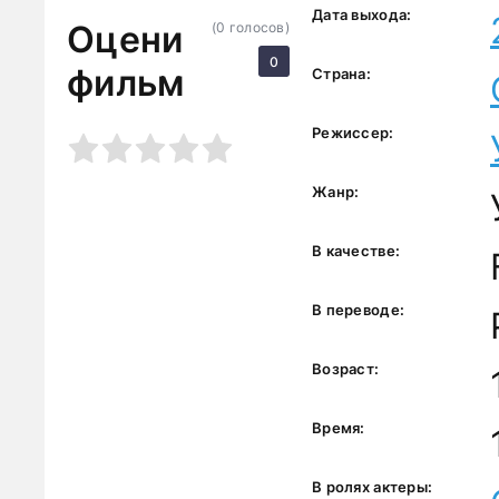
Дата выхода:
Оцени
(
0
голосов)
0
фильм
Страна:
Режиссер:
3
4
5
Жанр:
В качестве:
В переводе:
Возраст:
Время:
В ролях актеры: