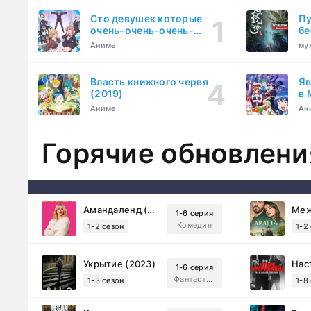
Сто девушек которые
Пу
очень-очень-очень-
бе
очень-очень сильно тебя
Аниме
му
любят (2023)
Власть книжного червя
Яв
(2019)
в 
ку
Аниме
Ан
Горячие обновлени
Амандаленд (2025)
1-6 серия
Комедия
1-2 сезон
1-2
Укрытие (2023)
1-6 серия
Фантастика, Триллер, Драма
1-3 сезон
1-8