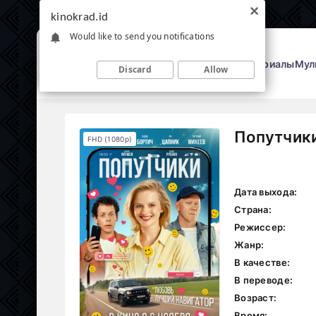
kinokrad.id
Would like to send you notifications
Фильмы
Сериалы
Мул
Discard
Allow
Попутчики
FHD (1080p)
Дата выхода:
Страна:
Режиссер:
Жанр:
В качестве:
В переводе:
Возраст:
Время: