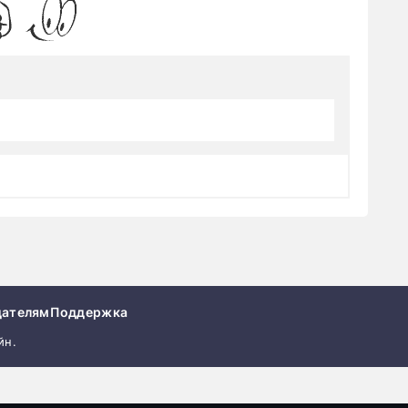
дателям
Поддержка
йн.