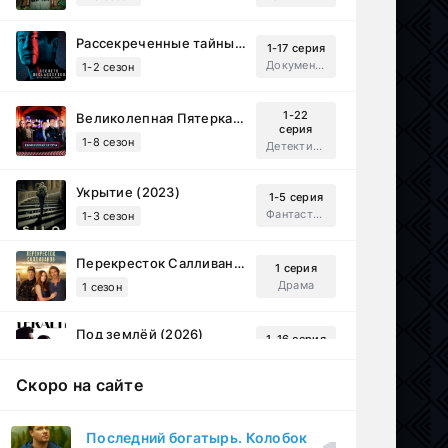
Рассекреченные тайны с Дэвидом Духовны (2025)
1-17 серия
Документальный, Исторический, Sci-Fi
1-2 сезон
1-22
Великолепная Пятерка (2019)
серия
1-8 сезон
Детектив, Русский
Укрытие (2023)
1-5 серия
Фантастика, Триллер, Драма
1-3 сезон
Перекресток Салливанов (2023)
1 серия
Драма
1 сезон
Под землёй (2026)
1-16 серия
Драма
1 сезон
Скоро на сайте
Настоящий американец / Всеамериканский (2018)
1-4 серия
Спортивный, Зарубежный, Драма
1-8 сезон
Последний богатырь. Колобок