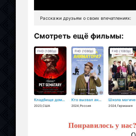
Расскажи друзьям о своих впечатлениях:
Смотреть ещё фильмы:
FHD (1080p)
FHD (1080p)
FHD (1080p)
Кладбище домашних животных: Кровные узы (2023)
Кто вызвал аниматора? (2024)
2023
,
США
2024
,
Россия
2024
,
Германия
Понравилось у нас