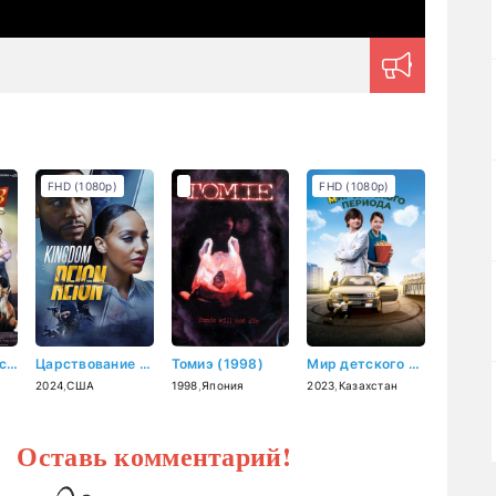
FHD (1080p)
FHD (1080p)
Школа магических зверей 3 (2024)
Царствование (2024)
Томиэ (1998)
Мир детского периода (2023)
2024
,
США
1998
,
Япония
2023
,
Казахстан
? Оставь комментарий!