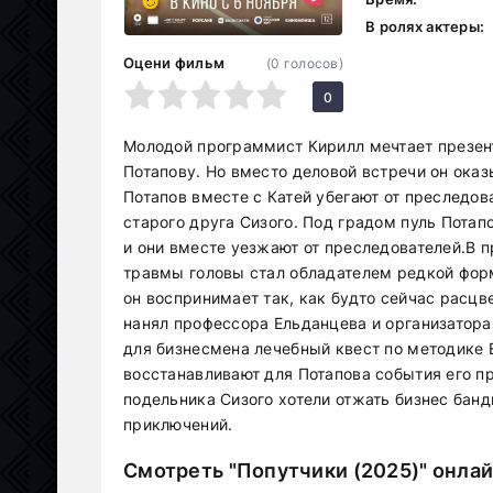
В ролях актеры:
Оцени фильм
(
0
голосов)
1
2
3
4
5
0
Молодой программист Кирилл мечтает презент
Потапову. Но вместо деловой встречи он оказ
Потапов вместе с Катей убегают от преследов
старого друга Сизого. Под градом пуль Потап
и они вместе уезжают от преследователей.В п
травмы головы стал обладателем редкой форм
он воспринимает так, как будто сейчас расцв
нанял профессора Ельданцева и организатора
для бизнесмена лечебный квест по методике 
восстанавливают для Потапова события его пр
подельника Сизого хотели отжать бизнес банд
приключений.
Смотреть "Попутчики (2025)" онла