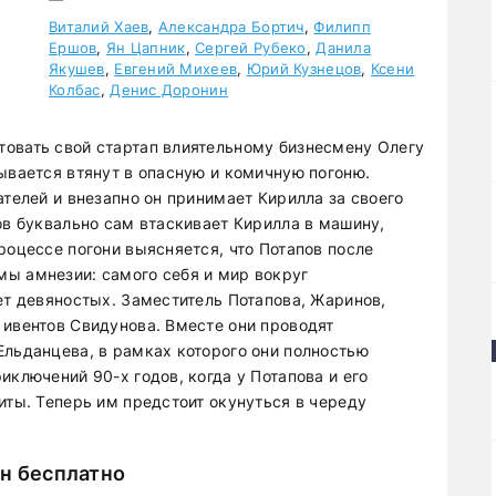
Виталий Хаев
,
Александра Бортич
,
Филипп
Ершов
,
Ян Цапник
,
Сергей Рубеко
,
Данила
Якушев
,
Евгений Михеев
,
Юрий Кузнецов
,
Ксени
Колбас
,
Денис Доронин
овать свой стартап влиятельному бизнесмену Олегу
ывается втянут в опасную и комичную погоню.
ателей и внезапно он принимает Кирилла за своего
ов буквально сам втаскивает Кирилла в машину,
роцессе погони выясняется, что Потапов после
ы амнезии: самого себя и мир вокруг
ет девяностых. Заместитель Потапова, Жаринов,
 ивентов Свидунова. Вместе они проводят
Ельданцева, в рамках которого они полностью
иключений 90-х годов, когда у Потапова и его
иты. Теперь им предстоит окунуться в череду
йн бесплатно