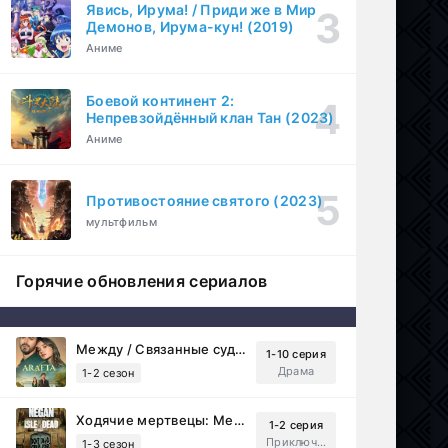
Явись, Ирума! / Приди же в Мир
Демонов, Ирума-кун! (2019)
Аниме
Боевой континент 2:
Непревзойдённый клан Тан (2023)
Аниме
Противостояние святого (2023)
мультфильм
Горячие обновления сериалов
Между / Связанные судьбой (2025)
1-10 серия
Драма
1-2 сезон
Ходячие мертвецы: Мертвый город (2023)
1-2 серия
Приключения, Ужасы, Триллер
1-3 сезон