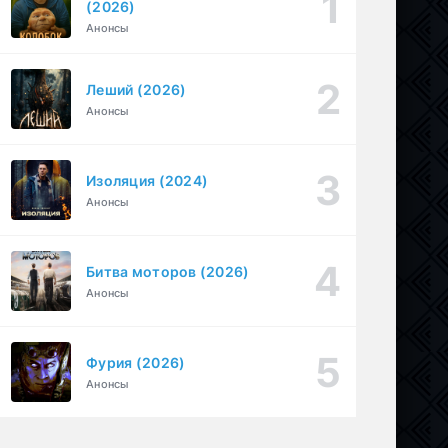
(2026)
Необъявленная война (2022)
Анонсы
1-6 серия
Криминал, Триллер, Драма
1-2 сезон
Леший (2026)
1-30
БиМ (2021)
Анонсы
серия
1-3 сезон
Криминал, Комедия
Изоляция (2024)
Анонсы
Битва моторов (2026)
Анонсы
Фурия (2026)
Анонсы