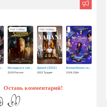
FHD (1080p)
FHD (1080p)
Узник красоты (2025)
Молодые и сильные выживут (2020)
Дикий (2023)
Волшебники за пределами Вэйверли Плэйс (2024)
2020
,
Россия
2023
,
Турция
2024
,
США
? Оставь комментарий!