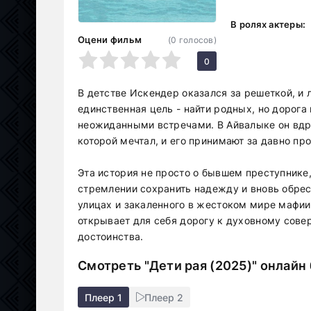
В ролях актеры:
Оцени фильм
(
0
голосов)
1
2
3
4
5
0
В детстве Искендер оказался за решеткой, и 
единственная цель - найти родных, но дорог
неожиданными встречами. В Айвалыке он вдру
которой мечтал, и его принимают за давно пр
Эта история не просто о бывшем преступнике,
стремлении сохранить надежду и вновь обрес
улицах и закаленного в жестоком мире мафии
открывает для себя дорогу к духовному сове
достоинства.
Смотреть "Дети рая (2025)" онлайн
Плеер 1
Плеер 2