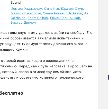
Sound
Исмаил Хаджиоглу
,
Озгю Кая
,
Юрдаэр Окур
,
Мелиса Шенолсун
,
Эвлия Айкан
,
Eda Akalin
,
Ali
Gözüsirin
,
Ecem Çalhan
,
Ешим Гюль Акшар
,
Бихтер Динчел
лишь годы спустя ему удалось выйти на свободу. Его
а к ним оборачивается тяжелыми испытаниями и
г ощущает ту самую теплоту домашнего очага, о
опавшего Камиля.
 который ищет выход, а о возрождении, о
ти семью. Перед нами путь человека, выросшего на
, который, попав в атмосферу семейного уюта,
ршенству и обретению истинного человеческого
 бесплатно