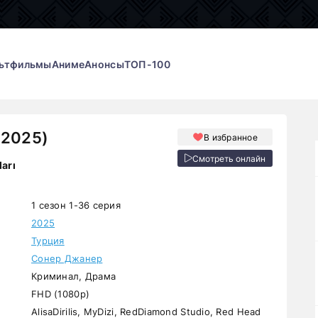
ьтфильмы
Аниме
Анонсы
ТОП-100
(2025)
В избранное
Смотреть онлайн
arı
1 сезон 1-36 серия
2025
Турция
Сонер Джанер
Криминал, Драма
FHD (1080p)
AlisaDirilis, MyDizi, RedDiamond Studio, Red Head