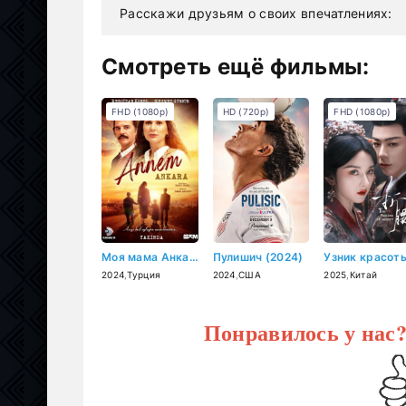
Расскажи друзьям о своих впечатлениях:
Смотреть ещё фильмы:
FHD (1080p)
HD (720p)
FHD (1080p)
Моя мама Анкара (2024)
Пулишич (2024)
2024
,
Турция
2024
,
США
2025
,
Китай
Понравилось у нас