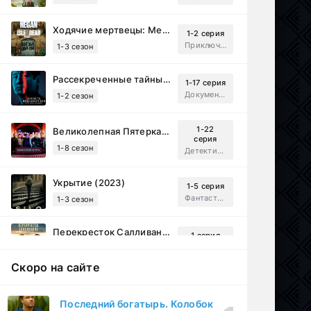
Ходячие мертвецы: Мертвый город (2023)
1-2 серия
Приключения, Ужасы, Триллер
1-3 сезон
Рассекреченные тайны с Дэвидом Духовны (2025)
1-17 серия
Документальный, Исторический, Sci-Fi
1-2 сезон
1-22
Великолепная Пятерка (2019)
серия
1-8 сезон
Детектив, Русский
Укрытие (2023)
1-5 серия
Фантастика, Триллер, Драма
1-3 сезон
Перекресток Салливанов (2023)
1 серия
Драма
1 сезон
Скоро на сайте
Под землёй (2026)
1-16 серия
Драма
1 сезон
Последний богатырь. Колобок