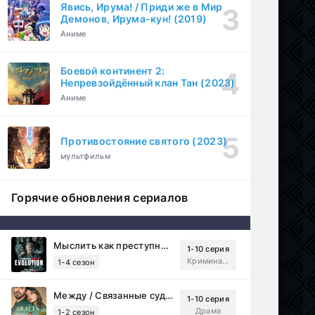
Явись, Ирума! / Приди же в Мир
Демонов, Ирума-кун! (2019)
Аниме
Боевой континент 2:
Непревзойдённый клан Тан (2023)
Аниме
Противостояние святого (2023)
мультфильм
Горячие обновления сериалов
Мыслить как преступник: Эволюция (2022)
1-10 серия
Криминал, Детектив, Триллер, Драма
1-4 сезон
Между / Связанные судьбой (2025)
1-10 серия
Драма
1-2 сезон