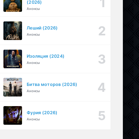
(2026)
Настоящий американец / Всеамериканский (2018)
Анонсы
1-4 серия
Спортивный, Зарубежный, Драма
1-8 сезон
Леший (2026)
Необъявленная война (2022)
1-6 серия
Анонсы
Криминал, Триллер, Драма
1-2 сезон
Изоляция (2024)
Анонсы
Битва моторов (2026)
Анонсы
Фурия (2026)
Анонсы