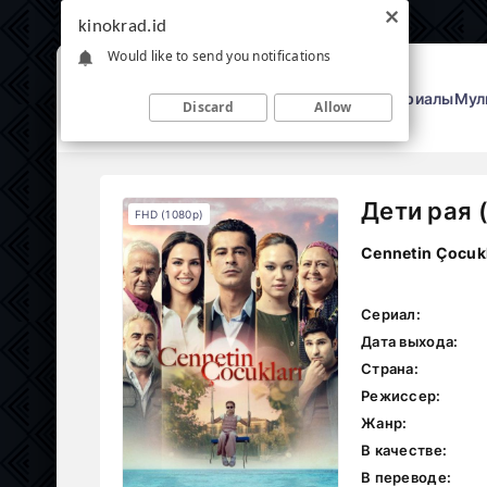
kinokrad.id
Would like to send you notifications
Фильмы
Сериалы
Мул
Discard
Allow
Дети рая 
FHD (1080p)
Cennetin Çocukl
Сериал:
Дата выхода:
Страна:
Режиссер:
Жанр:
В качестве:
В переводе: