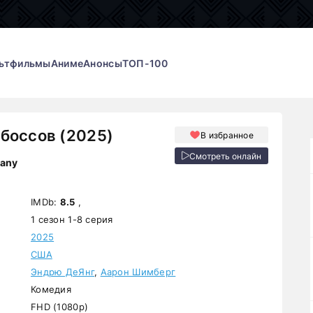
ьтфильмы
Аниме
Анонсы
ТОП-100
боссов (2025)
В избранное
Смотреть онлайн
pany
IMDb:
8.5
,
1 сезон 1-8 серия
2025
США
Эндрю ДеЯнг
,
Аарон Шимберг
Комедия
FHD (1080p)