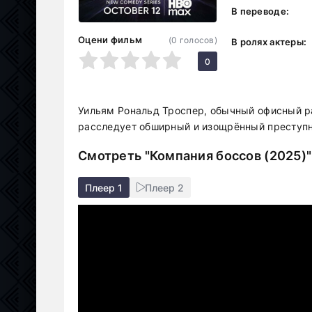
В переводе:
Оцени фильм
(
0
голосов)
В ролях актеры:
1
2
3
4
5
0
Уильям Рональд Троспер, обычный офисный ра
расследует обширный и изощрённый преступн
Смотреть "Компания боссов (2025)"
Плеер 1
Плеер 2