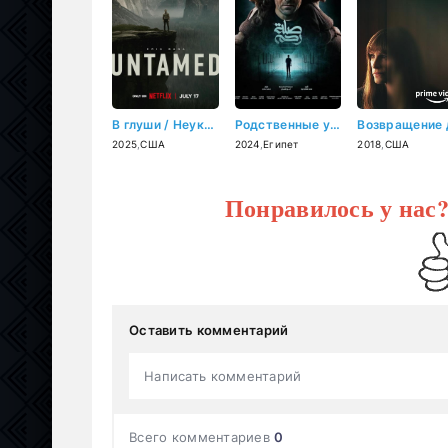
В глуши / Неукротимый (2025)
Родственные узы (2024)
2025
,
США
2024
,
Египет
2018
,
США
Понравилось у нас
Оставить комментарий
Написать комментарий
Всего комментариев
0