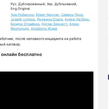
Рус. Дублированный, Укр. Дубльований,
Eng.Original
Тим Робинсон
,
Eileen Noonan
,
Саймон Перл
,
Joseph Lymous
,
Реджина Охаси
,
Андре ДеЛеон
,
Брэдли Страйкер
,
Дуглас Беннетт
,
Алекс
Монтальдо
,
Альберто Исаак
ботник, после неловкого инцидента на работе
ый заговор.
 онлайн бесплатно