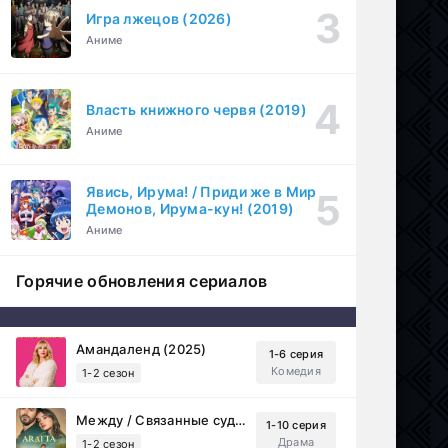
Игра лжецов (2026)
Аниме
Власть книжного червя (2019)
Аниме
Явись, Ирума! / Приди же в Мир
Демонов, Ирума-кун! (2019)
Аниме
Горячие обновления сериалов
Амандаленд (2025)
1-6 серия
Комедия
1-2 сезон
Между / Связанные судьбой (2025)
1-10 серия
Драма
1-2 сезон