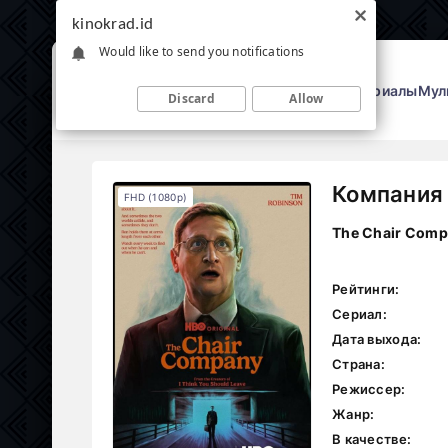
kinokrad.id
Would like to send you notifications
Фильмы
Сериалы
Мул
Discard
Allow
Компания 
FHD (1080p)
The Chair Com
Рейтинги:
Сериал:
Дата выхода:
Страна:
Режиссер:
Жанр:
В качестве: