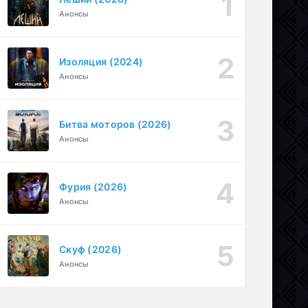
Анонсы
Перекресток Салливанов (2023)
1 серия
Драма
1 сезон
Изоляция (2024)
Под землёй (2026)
1-16 серия
Анонсы
Драма
1 сезон
Битва моторов (2026)
Анонсы
Фурия (2026)
Анонсы
Скуф (2026)
Анонсы