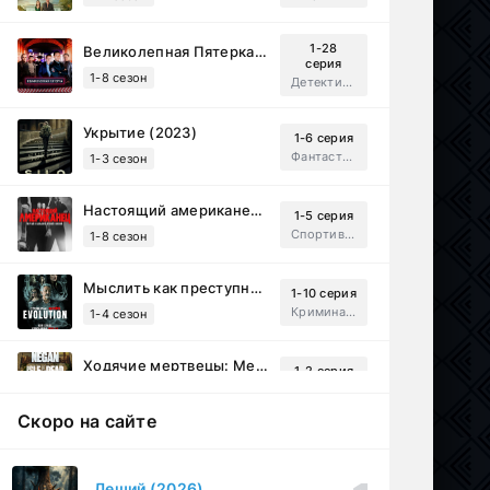
1-28
Великолепная Пятерка (2019)
серия
1-8 сезон
Детектив, Русский
Укрытие (2023)
1-6 серия
Фантастика, Триллер, Драма
1-3 сезон
Настоящий американец / Всеамериканский (2018)
1-5 серия
Спортивный, Зарубежный, Драма
1-8 сезон
Мыслить как преступник: Эволюция (2022)
1-10 серия
Криминал, Детектив, Триллер, Драма
1-4 сезон
Ходячие мертвецы: Мертвый город (2023)
1-2 серия
Приключения, Ужасы, Триллер
1-3 сезон
Скоро на сайте
Рассекреченные тайны с Дэвидом Духовны (2025)
1-17 серия
Документальный, Исторический, Sci-Fi
1-2 сезон
Леший (2026)