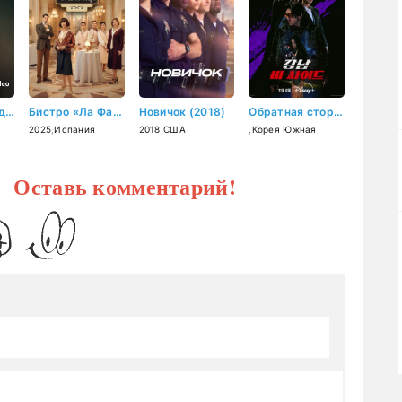
Возвращение домой (2018)
Бистро «Ла Фаворита» (2025)
Новичок (2018)
Обратная сторона Каннама (2024)
2025
,
Испания
2018
,
США
,
Корея Южная
? Оставь комментарий!