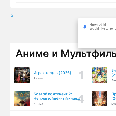
kinokrad.id
Would like to send
Аниме и Мультфил
Вл
Игра лжецов (2026)
(2
Аниме
Ан
Боевой континент 2:
Пр
Непревзойдённый клан
(2
Тан (2023)
Аниме
му