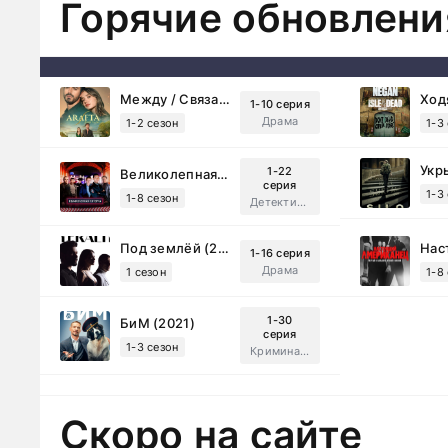
Горячие обновлени
Между / Связанные судьбой (2025)
1-10 серия
Драма
1-2 сезон
1-3
Укр
1-22
Великолепная Пятерка (2019)
серия
1-3
1-8 сезон
Детектив, Русский
Под землёй (2026)
1-16 серия
Драма
1 сезон
1-8
1-30
БиМ (2021)
серия
1-3 сезон
Криминал, Комедия
Скоро на сайте