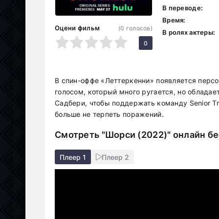
В переводе:
Время:
Оцени фильм
(
0
голосов)
В ролях актеры:
1
2
3
4
5
0
В спин-оффе «Леттеркенни» появляется персо
голосом, который много ругается, но облада
Садбери, чтобы поддержать команду Senior Tr
больше не терпеть поражений.
Смотреть "Шорси (2022)" онлайн б
Плеер 1
Плеер 2