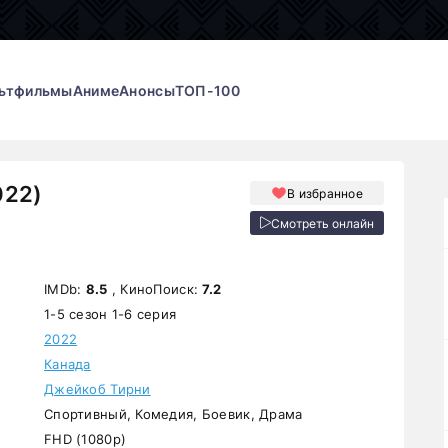
ьтфильмы
Аниме
Анонсы
ТОП-100
022)
В избранное
Смотреть онлайн
IMDb:
8.5
, КиноПоиск:
7.2
1-5 сезон 1-6 серия
2022
Канада
Джейкоб Тирни
Спортивный, Комедия, Боевик, Драма
FHD (1080p)