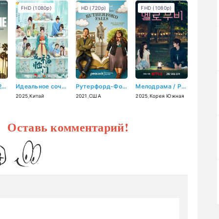
FHD (1080p)
HD (720p)
FHD (1080p)
Букмекер (2023)
Идеальное сочетание / Идеальная пара (2025)
Рутерфорд-Фоллз (2021)
Мелодрама / Романтический фильм (2025)
2025
,
Китай
2021
,
США
2025
,
Корея Южная
? Оставь комментарий!