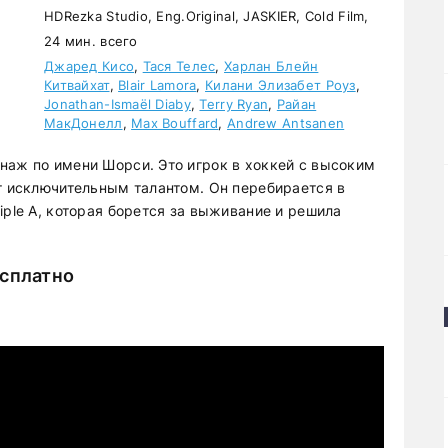
HDRezka Studio, Eng.Original, JASKIER, Cold Film,
24 мин. всего
Джаред Кисо
,
Тася Телес
,
Харлан Блейн
Китвайхат
,
Blair Lamora
,
Килани Элизабет Роуз
,
Jonathan-Ismaël Diaby
,
Terry Ryan
,
Райан
МакДонелл
,
Max Bouffard
,
Andrew Antsanen
наж по имени Шорси. Это игрок в хоккей с высоким
ет исключительным талантом. Он перебирается в
iple A, которая борется за выживание и решила
есплатно