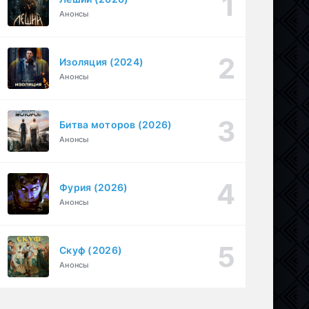
Анонсы
Необъявленная война (2022)
1-6 серия
Криминал, Триллер, Драма
1-2 сезон
Изоляция (2024)
1-30
БиМ (2021)
Анонсы
серия
1-3 сезон
Криминал, Комедия
Битва моторов (2026)
Анонсы
Фурия (2026)
Анонсы
Скуф (2026)
Анонсы