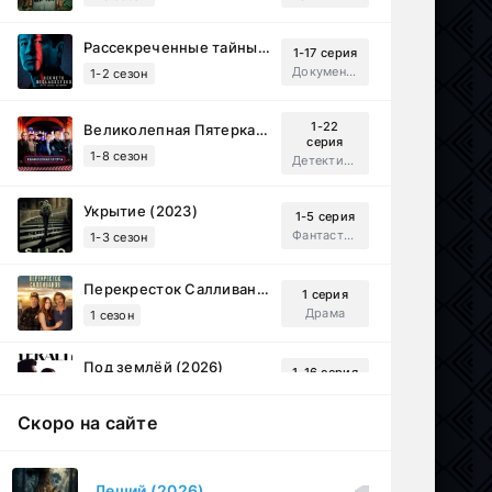
Рассекреченные тайны с Дэвидом Духовны (2025)
1-17 серия
Документальный, Исторический, Sci-Fi
1-2 сезон
1-22
Великолепная Пятерка (2019)
серия
1-8 сезон
Детектив, Русский
Укрытие (2023)
1-5 серия
Фантастика, Триллер, Драма
1-3 сезон
Перекресток Салливанов (2023)
1 серия
Драма
1 сезон
Под землёй (2026)
1-16 серия
Драма
1 сезон
Скоро на сайте
Настоящий американец / Всеамериканский (2018)
1-4 серия
Спортивный, Зарубежный, Драма
1-8 сезон
Леший (2026)