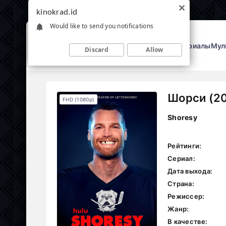
kinokrad.id
Would like to send you notifications
Фильмы
Сериалы
Мул
Discard
Allow
Шорси (2
FHD (1080p)
Shoresy
Рейтинги:
Сериал:
Дата выхода:
Страна:
Режиссер:
Жанр:
В качестве: