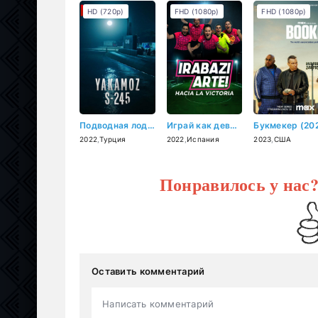
HD (720p)
FHD (1080p)
FHD (1080p)
Подводная лодка Yakamoz S-245 (2022)
Играй как девчонка (2022)
2022
,
Турция
2022
,
Испания
2023
,
США
Понравилось у нас
Оставить комментарий
Написать комментарий