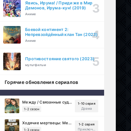
Явись, Ирума! / Приди же в Мир
Демонов, Ирума-кун! (2019)
Аниме
Боевой континент 2:
Непревзойдённый клан Тан (2023)
Аниме
Противостояние святого (2023)
мультфильм
Горячие обновления сериалов
Между / Связанные судьбой (2025)
1-10 серия
Драма
1-2 сезон
Ходячие мертвецы: Мертвый город (2023)
1-2 серия
Приключения, Ужасы, Триллер
1-3 сезон