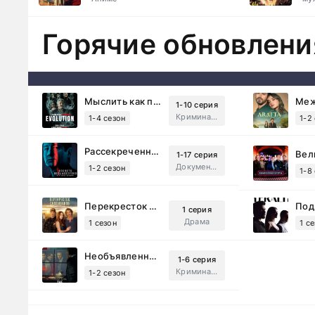
Горячие обновлени
Мыслить как преступник: Эволюция (2022)
1-10 серия
Криминал, Детектив, Триллер, Драма
1-4 сезон
1-2
Рассекреченные тайны с Дэвидом Духовны (2025)
1-17 серия
Документальный, Исторический, Sci-Fi
1-2 сезон
1-8
Перекресток Салливанов (2023)
1 серия
Драма
1 сезон
1 с
Необъявленная война (2022)
1-6 серия
Криминал, Триллер, Драма
1-2 сезон