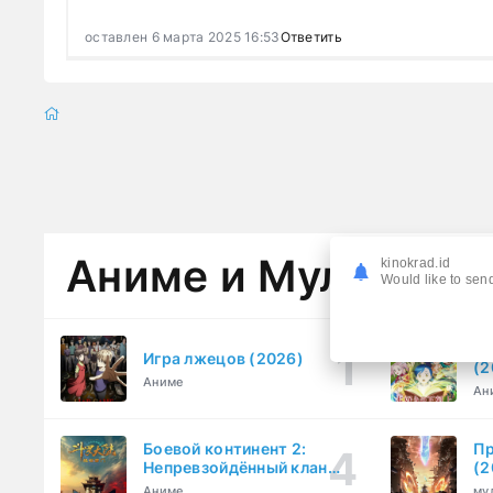
оставлен 6 марта 2025 16:53
Ответить
Аниме и Мультфил
kinokrad.id
Would like to send
Вл
Игра лжецов (2026)
(2
Аниме
Ан
Боевой континент 2:
Пр
Непревзойдённый клан
(2
Тан (2023)
Аниме
му