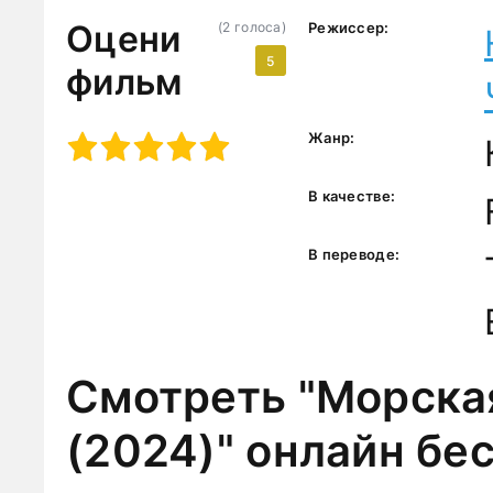
Оцени
(
2
голоса)
Режиссер:
5
фильм
Жанр:
3
4
5
В качестве:
В переводе:
Смотреть "Морска
(2024)" онлайн бе