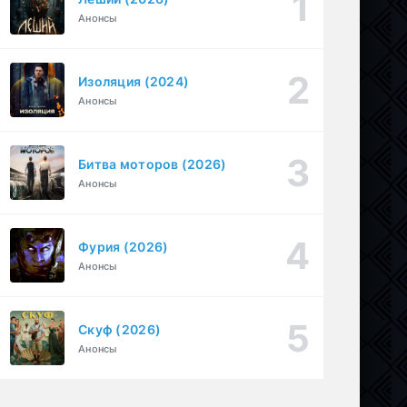
Анонсы
Под землёй (2026)
1-16 серия
Драма
1 сезон
Изоляция (2024)
Необъявленная война (2022)
1-6 серия
Анонсы
Криминал, Триллер, Драма
1-2 сезон
Битва моторов (2026)
Анонсы
Фурия (2026)
Анонсы
Скуф (2026)
Анонсы