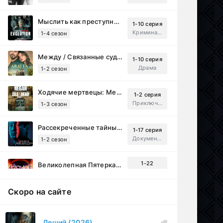
Мыслить как преступник: Эволюция (2022)
1-10 серия
Криминал, Детектив, Триллер, Драма
1-4 сезон
Между / Связанные судьбой (2025)
1-10 серия
Драма
1-2 сезон
Ходячие мертвецы: Мертвый город (2023)
1-2 серия
Приключения, Ужасы, Триллер
1-3 сезон
Рассекреченные тайны с Дэвидом Духовны (2025)
1-17 серия
Документальный, Исторический, Sci-Fi
1-2 сезон
1-22
Великолепная Пятерка (2019)
серия
1-8 сезон
Детектив, Русский
Скоро на сайте
Перекресток Салливанов (2023)
1 серия
Драма
1 сезон
Леший (2026)