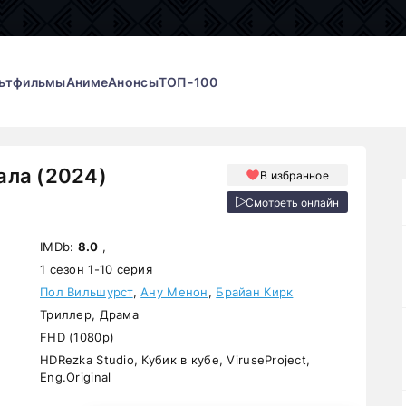
ьтфильмы
Аниме
Анонсы
ТОП-100
ала (2024)
В избранное
Смотреть онлайн
IMDb:
8.0
,
1 сезон 1-10 серия
Пол Вильшурст
,
Ану Менон
,
Брайан Кирк
Триллер, Драма
FHD (1080p)
HDRezka Studio, Кубик в кубе, ViruseProject,
Eng.Original