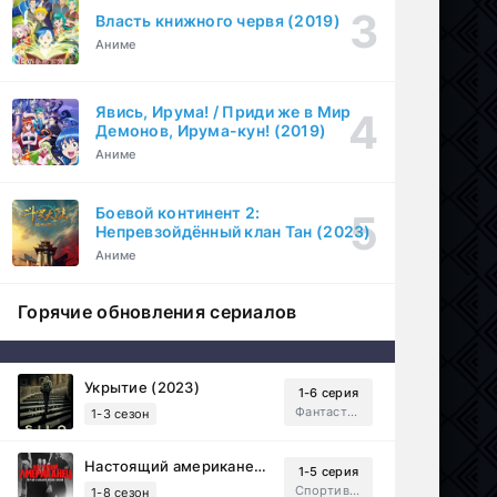
Власть книжного червя (2019)
Аниме
Явись, Ирума! / Приди же в Мир
Демонов, Ирума-кун! (2019)
Аниме
Боевой континент 2:
Непревзойдённый клан Тан (2023)
Аниме
Горячие обновления сериалов
Укрытие (2023)
1-6 серия
Фантастика, Триллер, Драма
1-3 сезон
Настоящий американец / Всеамериканский (2018)
1-5 серия
Спортивный, Зарубежный, Драма
1-8 сезон