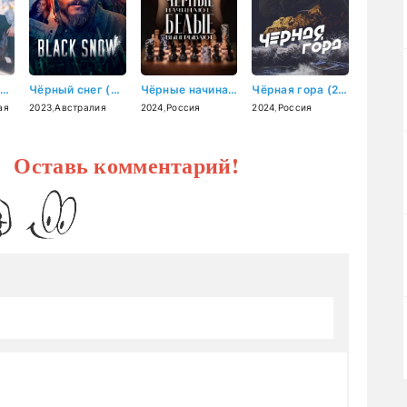
Банни и её оппы / Зайка и её мальчики (2025)
Чёрный снег (2023)
Чёрные начинают – белые выигрывают (2024)
Чёрная гора (2024)
ая
2023
,
Австралия
2024
,
Россия
2024
,
Россия
? Оставь комментарий!