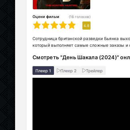
Оцени фильм
(
16
голосов)
1
2
3
4
5
4.6
Сотрудница британской разведки Бьянка выхо
который выполняет самые сложные заказы и с
Смотреть "День Шакала (2024)" он
Плеер 1
Плеер 2
Трейлер