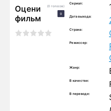
Сериал:
Оцени
(
0
голосов)
0
фильм
Дата выхода:
Страна:
3
4
5
Режиссер:
Жанр:
В качестве:
В переводе: