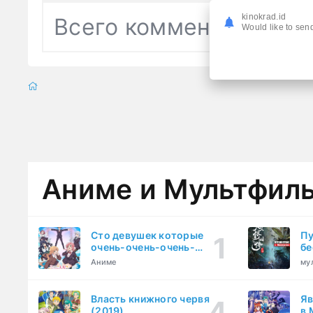
kinokrad.id
Всего комментариев
0
Would like to send
Аниме и Мультфил
Сто девушек которые
Пу
очень-очень-очень-
бе
очень-очень сильно тебя
Аниме
му
любят (2023)
Власть книжного червя
Яв
(2019)
в 