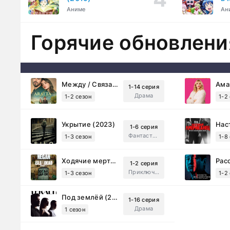
ку
Аниме
Ан
Горячие обновлени
Между / Связанные судьбой (2025)
1-14 серия
Драма
1-2 сезон
1-2
Укрытие (2023)
1-6 серия
Фантастика, Триллер, Драма
1-3 сезон
1-8
Ходячие мертвецы: Мертвый город (2023)
1-2 серия
Приключения, Ужасы, Триллер
1-3 сезон
1-2
Под землёй (2026)
1-16 серия
Драма
1 сезон