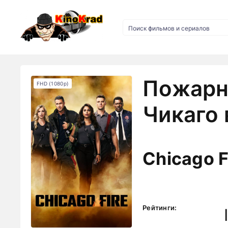
Пожарн
FHD (1080p)
Чикаго 
Chicago F
Рейтинги: